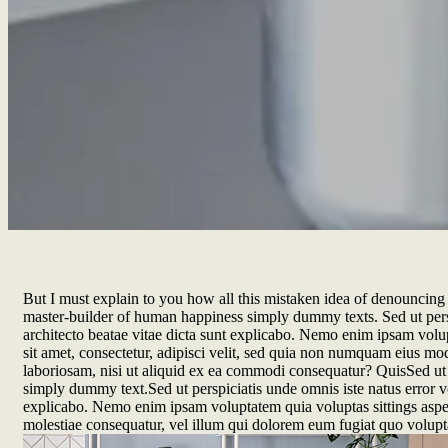
But I must explain to you how all this mistaken idea of denouncing 
master-builder of human happiness simply dummy texts. Sed ut persp
architecto beatae vitae dicta sunt explicabo. Nemo enim ipsam volup
sit amet, consectetur, adipisci velit, sed quia non numquam eius m
laboriosam, nisi ut aliquid ex ea commodi consequatur? QuisSed ut p
simply dummy text.Sed ut perspiciatis unde omnis iste natus error v
explicabo. Nemo enim ipsam voluptatem quia voluptas sittings aspern
molestiae consequatur, vel illum qui dolorem eum fugiat quo volupta