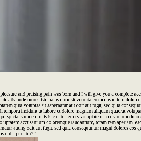
pleasure and praising pain was born and I will give you a complete accou
iciatis unde omnis iste natus error sit voluptatem accusantium doloremq
tatem quia voluptas sit aspernatur aut odit aut fugit, sed quia conseq
odi tempora incidunt ut labore et dolore magnam aliquam quaerat volup
erspiciatis unde omnis iste natus errors voluptatem accusantium doloree
oluptatem accusantium doloremque laudantium, totam rem aperiam, eaque i
atur auting odit aut fugit, sed quia consequuntur magni dolores eos qui
s nulla pariatur?”