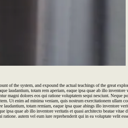
nt of the system, and expound the actual teachings of the great explore
ue laudantium, totam rem aperiam, eaque ipsa quae ab illo inventore ve
uuntur magni dolores eos qui ratione voluptatem sequi nesciunt. Neque p
tatem. Ut enim ad minima veniam, quis nostrum exercitationem ullam cor
 laudantium, totam remiam, eaque ipsa quae abings illo inventore verita
psa quae ab illo inventore veritatis et quasi architecto beatae vitae di
 ratione. autem vel eum iure reprehenderit qui in ea voluptate velit ess