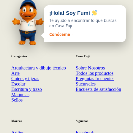
¡Hola! Soy Fumi
Te ayudo a encontrar lo que buscas
en Casa Fuji.
Conóceme
→
Categorías
Casa Fuji
Arquitectura y dibujo técnico
Sobre Nosotros
Arte
Todos los productos
Cuters y tijeras
Preguntas frecuentes
Escolar
Sucursales
Escritura y trazo
Encuesta de satisfacción
Maquetas
Sellos
Marcas
Síguenos
Artline
Facebook