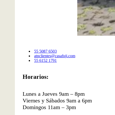
55 5087 6503​
atnclientes@casafuji.com
55 6152 1791
Horarios:
Lunes a Jueves 9am – 8pm
Viernes y Sábados 9am a 6pm
Domingos 11am – 3pm