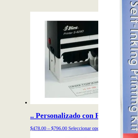
.. Personalizado con Fechador Aut
Price
Este
$
478.00
–
$
796.00
Seleccionar opciones
range:
producto