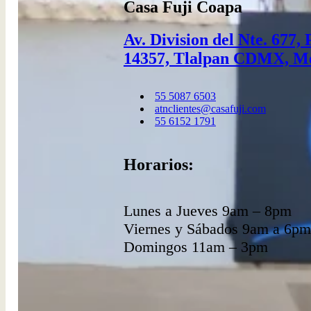
Casa Fuji Coapa
Av. Division del Nte. 677,
14357, Tlalpan CDMX, M
55 5087 6503​
atnclientes@casafuji.com
55 6152 1791
Horarios:
Lunes a Jueves 9am – 8pm
Viernes y Sábados 9am a 6pm
Domingos 11am – 3pm