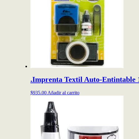
opciones
se
pueden
elegir
en
la
página
de
producto
.Imprenta Textil Auto-Entintable
$
935.00
Añadir al carrito