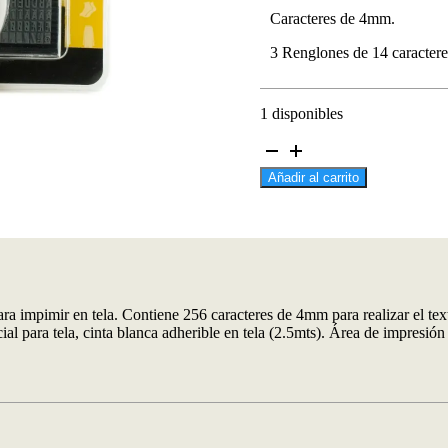
Caracteres de 4mm.
3 Renglones de 14 caractere
1 disponibles
.Imprenta
Textil
Añadir al carrito
Auto-
Entintable
14
x
38
mm
TL-
882
para impimir en tela. Contiene 256 caracteres de 4mm para realizar el te
cantidad
pecial para tela, cinta blanca adherible en tela (2.5mts). Área de impres