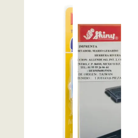
.Imprenta Auto-Entintable 18 x 
$
465.00
Añadir al carrito