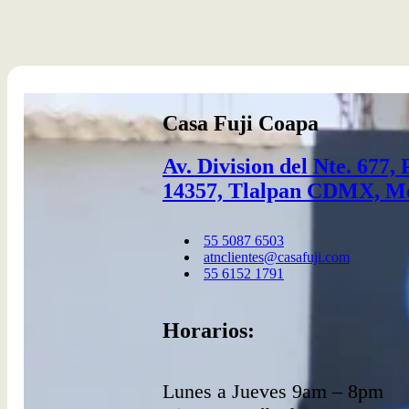
Casa Fuji Coapa
Av. Division del Nte. 677,
14357, Tlalpan CDMX, M
55 5087 6503​
atnclientes@casafuji.com
55 6152 1791
Horarios:
Lunes a Jueves 9am – 8pm