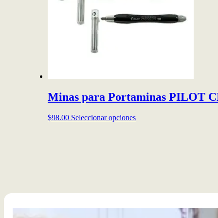
Minas para Portaminas PILOT
Este
$
98.00
Seleccionar opciones
producto
tiene
múltiples
variantes.
Las
opciones
se
pueden
elegir
en
la