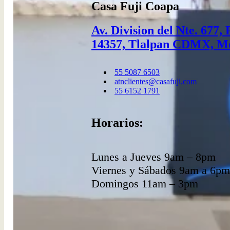
Casa Fuji Coapa
página
de
producto
Av. Division del Nte. 677,
14357, Tlalpan CDMX, M
55 5087 6503​
atnclientes@casafuji.com
55 6152 1791
Horarios:
Lunes a Jueves 9am – 8pm
Viernes y Sábados 9am a 6pm
Domingos 11am – 3pm