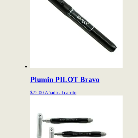
Las
opciones
se
pueden
elegir
en
la
página
de
producto
Plumin PILOT Bravo
$
72.00
Añadir al carrito