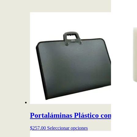
Portaláminas Plástico con cierre
Este
$
257.00
Seleccionar opciones
producto