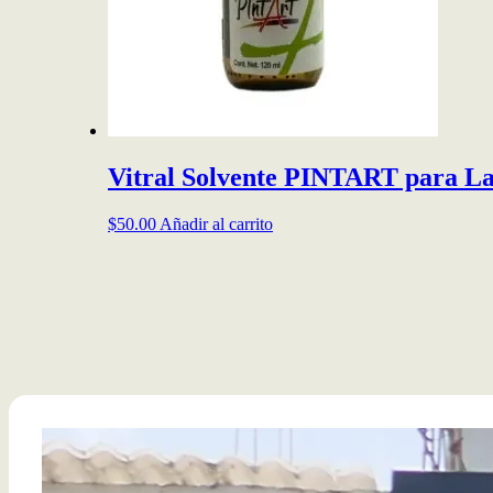
la
página
de
producto
Vitral Solvente PINTART para La
$
50.00
Añadir al carrito