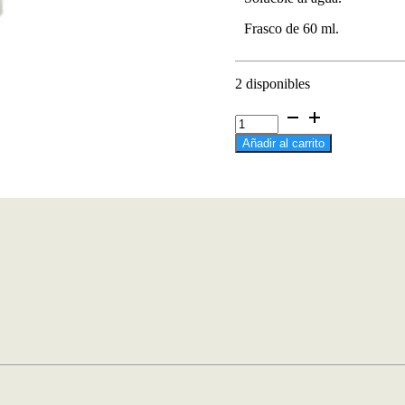
Frasco de 60 ml.
2 disponibles
Craquelador
Crackle-
Añadir al carrito
It
Policraft
cantidad