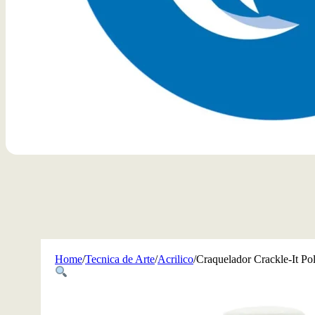
Home
/
Tecnica de Arte
/
Acrilico
/
Craquelador Crackle-It Pol