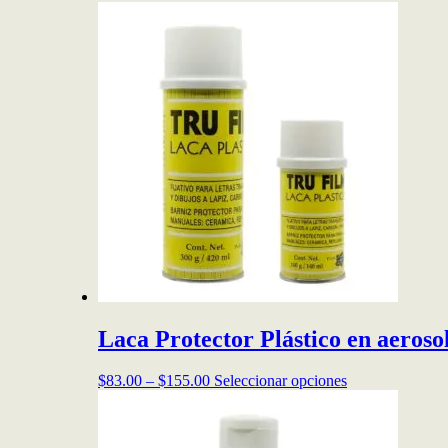
Laca Protector Plástico en aeroso
Price
Este
$
83.00
–
$
155.00
Seleccionar opciones
range:
producto
$83.00
tiene
through
múltiples