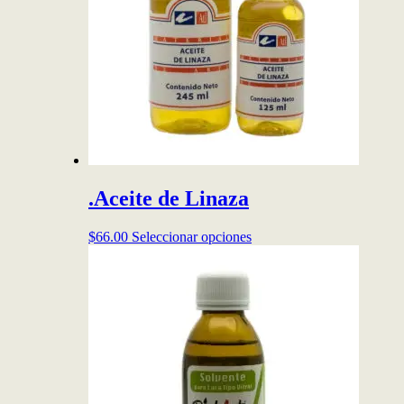
.Aceite de Linaza
Este
$
66.00
Seleccionar opciones
producto
tiene
múltiples
variantes.
Las
opciones
se
pueden
elegir
en