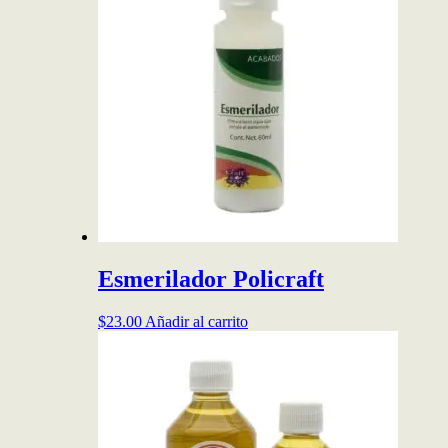
$155.00
variantes.
Las
opciones
se
pueden
elegir
en
la
página
de
producto
Esmerilador Policraft
$
23.00
Añadir al carrito