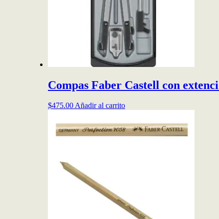
en
la
página
de
producto
Compas Faber Castell con extenc
$
475.00
Añadir al carrito