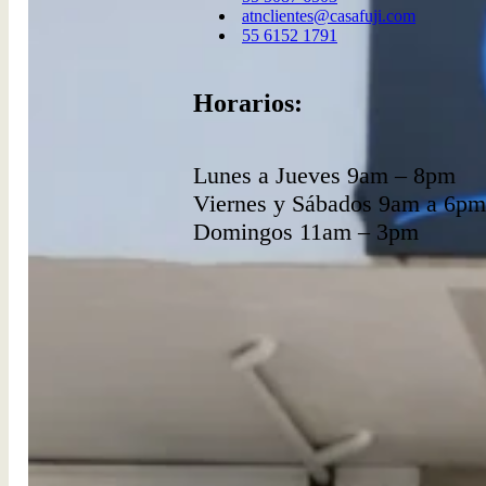
atnclientes@casafuji.com
55 6152 1791
Horarios:
Lunes a Jueves 9am – 8pm
Viernes y Sábados 9am a 6pm
Domingos 11am – 3pm