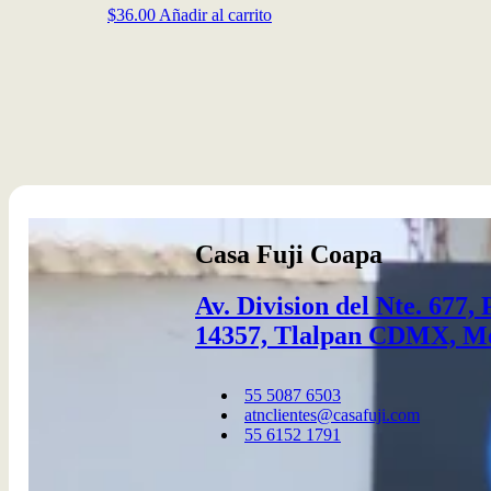
$
36.00
Añadir al carrito
Casa Fuji Coapa
Av. Division del Nte. 677,
14357, Tlalpan CDMX, M
55 5087 6503​
atnclientes@casafuji.com
55 6152 1791