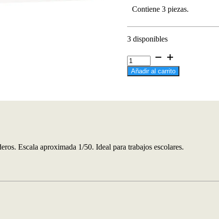
Contiene 3 piezas.
3 disponibles
BARRENDEROS
Figura
Añadir al carrito
Humana
para
Maquetas.
cantidad
ros. Escala aproximada 1/50. Ideal para trabajos escolares.