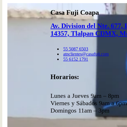
Casa Fuji Coapa
Av. Division del Nte. 677,
14357, Tlalpan CDMX, M
55 5087 6503​
atnclientes@casafuji.com
55 6152 1791
Horarios:
Lunes a Jueves 9am – 8pm
Viernes y Sábados 9am a 6pm
Domingos 11am – 3pm