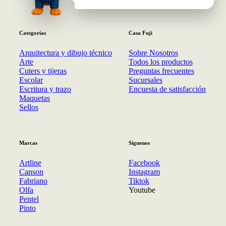
Categorías
Casa Fuji
Arquitectura y dibujo técnico
Sobre Nosotros
Arte
Todos los productos
Cuters y tijeras
Preguntas frecuentes
Escolar
Sucursales
Escritura y trazo
Encuesta de satisfacción
Maquetas
Sellos
Marcas
Síguenos
Artline
Facebook
Canson
Instagram
Fabriano
Tiktok
Olfa
Youtube
Pentel
Pinto